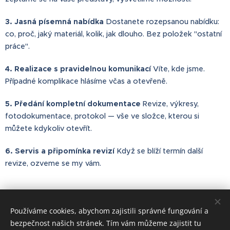
3. Jasná písemná nabídka
Dostanete rozepsanou nabídku:
co, proč, jaký materiál, kolik, jak dlouho. Bez položek "ostatní
práce".
4. Realizace s pravidelnou komunikací
Víte, kde jsme.
Případné komplikace hlásíme včas a otevřeně.
5. Předání kompletní dokumentace
Revize, výkresy,
fotodokumentace, protokol — vše ve složce, kterou si
můžete kdykoliv otevřít.
6. Servis a připomínka revizí
Když se blíží termín další
revize, ozveme se my vám.
Share
Používáme cookies, abychom zajistili správné fungování a
bezpečnost našich stránek. Tím vám můžeme zajistit tu