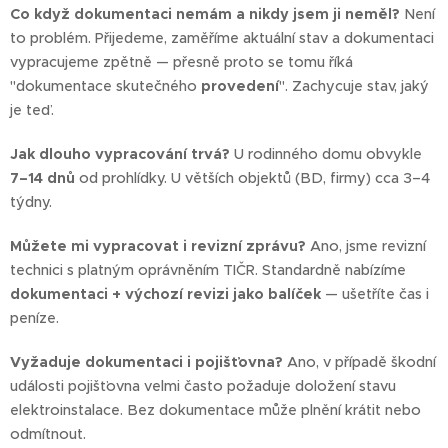
Co když dokumentaci nemám a nikdy jsem ji neměl?
Není
to problém. Přijedeme, zaměříme aktuální stav a dokumentaci
vypracujeme zpětně — přesně proto se tomu říká
"dokumentace skutečného
provedení
". Zachycuje stav, jaký
je teď.
Jak dlouho vypracování trvá?
U rodinného domu obvykle
7–14 dnů
od prohlídky. U větších objektů (BD, firmy) cca 3–4
týdny.
Můžete mi vypracovat i revizní zprávu?
Ano, jsme revizní
technici s platným oprávněním TIČR. Standardně nabízíme
dokumentaci + výchozí revizi jako balíček
— ušetříte čas i
peníze.
Vyžaduje dokumentaci i pojišťovna?
Ano, v případě škodní
události pojišťovna velmi často požaduje doložení stavu
elektroinstalace. Bez dokumentace může plnění krátit nebo
odmítnout.