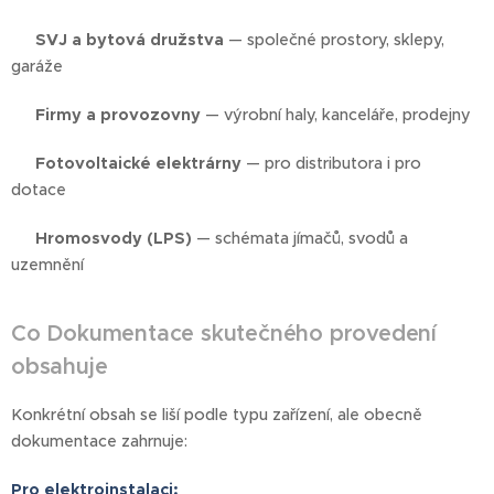
✅
SVJ a bytová družstva
— společné prostory, sklepy,
garáže
✅
Firmy a provozovny
— výrobní haly, kanceláře, prodejny
✅
Fotovoltaické elektrárny
— pro distributora i pro
dotace
✅
Hromosvody (LPS)
— schémata jímačů, svodů a
uzemnění
Co Dokumentace skutečného provedení
obsahuje
Konkrétní obsah se liší podle typu zařízení, ale obecně
dokumentace zahrnuje:
Pro elektroinstalaci: