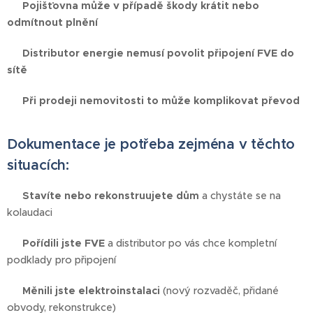
❌
Pojišťovna může v případě škody krátit nebo
odmítnout plnění
❌
Distributor energie nemusí povolit připojení FVE do
sítě
❌
Při prodeji nemovitosti to může komplikovat převod
Dokumentace je potřeba zejména v těchto
situacích:
🏠
Stavíte nebo rekonstruujete dům
a chystáte se na
kolaudaci
☀️
Pořídili jste FVE
a distributor po vás chce kompletní
podklady pro připojení
⚡
Měnili jste elektroinstalaci
(nový rozvaděč, přidané
obvody, rekonstrukce)