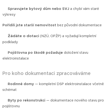
🏢
Spravujete bytový dům nebo SVJ
a chybí vám staré
výkresy 🔨
Pořídili jste starší nemovitost
bez původní dokumentace
Žádáte o dotaci
💰
(NZÚ, OPŽP) a vyžadují kompletní
podklady
🛡️
Pojišťovna po škodě požaduje
doložení stavu
elektroinstalace
Pro koho dokumentaci zpracováváme
✅
Rodinné domy
— kompletní DSP elektroinstalace včetně
schémat
✅
Byty po rekonstrukci
— dokumentace nového stavu pro
pojišťovnu