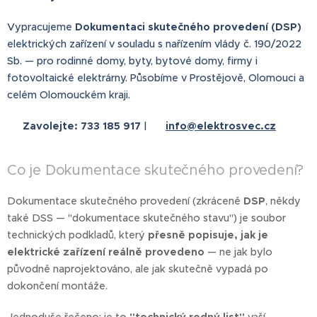
Vypracujeme
Dokumentaci skutečného provedení (DSP)
elektrických zařízení v souladu s nařízením vlády č. 190/2022
Sb. — pro rodinné domy, byty, bytové domy, firmy i
fotovoltaické elektrárny. Působíme v Prostějově, Olomouci a
celém Olomouckém kraji.
📞
Zavolejte: 733 185 917
|
✉️
info@elektrosvec.cz
Co je Dokumentace skutečného provedení?
Dokumentace skutečného provedení (zkráceně
DSP
, někdy
také DSS — "dokumentace skutečného stavu") je soubor
technických podkladů, který
přesně popisuje, jak je
elektrické zařízení reálně provedeno
— ne jak bylo
původně naprojektováno, ale jak skutečně vypadá po
dokončení montáže.