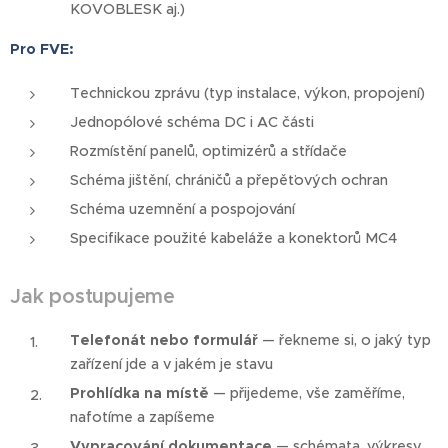
KOVOBLESK aj.)
Pro FVE:
Technickou zprávu (typ instalace, výkon, propojení)
Jednopólové schéma DC i AC části
Rozmístění panelů, optimizérů a střídače
Schéma jištění, chráničů a přepěťových ochran
Schéma uzemnění a pospojování
Specifikace použité kabeláže a konektorů MC4
Jak postupujeme
Telefonát nebo formulář
— řekneme si, o jaký typ
zařízení jde a v jakém je stavu
Prohlídka na místě
— přijedeme, vše zaměříme,
nafotíme a zapíšeme
Vypracování dokumentace
— schémata, výkresy,