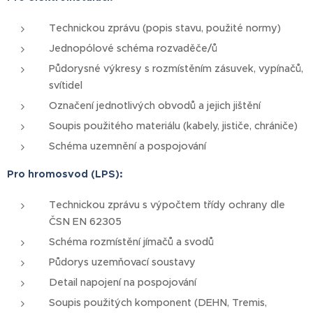
Technickou zprávu (popis stavu, použité normy)
Jednopólové schéma rozvaděče/ů
Půdorysné výkresy s rozmístěním zásuvek, vypínačů,
svítidel
Označení jednotlivých obvodů a jejich jištění
Soupis použitého materiálu (kabely, jističe, chrániče)
Schéma uzemnění a pospojování
Pro hromosvod (LPS):
Technickou zprávu s výpočtem třídy ochrany dle
ČSN EN 62305
Schéma rozmístění jímačů a svodů
Půdorys uzemňovací soustavy
Detail napojení na pospojování
Soupis použitých komponent (DEHN, Tremis,