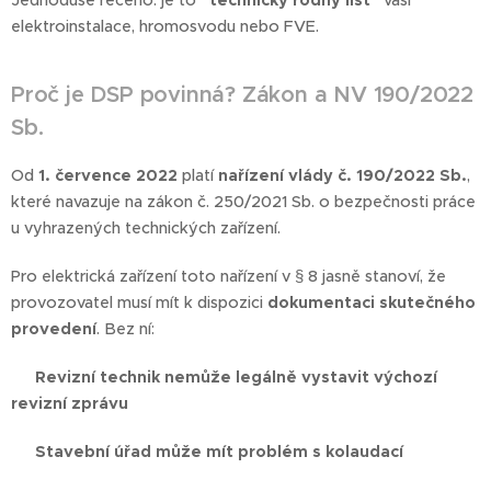
Jednoduše řečeno: je to
"technický rodný list"
vaší
elektroinstalace, hromosvodu nebo FVE.
Proč je DSP povinná? Zákon a NV 190/2022
Sb.
Od
1. července 2022
platí
nařízení vlády č. 190/2022 Sb.
,
které navazuje na zákon č. 250/2021 Sb. o bezpečnosti práce
u vyhrazených technických zařízení.
Pro elektrická zařízení toto nařízení v § 8 jasně stanoví, že
provozovatel musí mít k dispozici
dokumentaci skutečného
provedení
. Bez ní:
❌
Revizní technik nemůže legálně vystavit výchozí
revizní zprávu
❌
Stavební úřad může mít problém s kolaudací