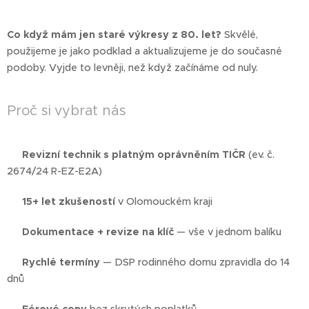
Co když mám jen staré výkresy z 80. let?
Skvělé,
použijeme je jako podklad a aktualizujeme je do současné
podoby. Vyjde to levněji, než když začínáme od nuly.
Proč si vybrat nás
✅
Revizní technik s platným oprávněním TIČR
(ev. č.
2674/24 R-EZ-E2A)
✅
15+ let zkušeností
v Olomouckém kraji
✅
Dokumentace + revize na klíč
— vše v jednom balíku
✅
Rychlé termíny
— DSP rodinného domu zpravidla do 14
dnů